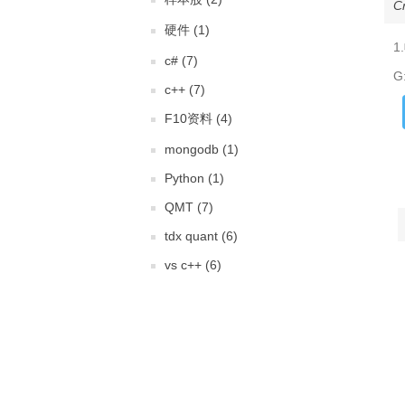
C
硬件 (1)
1
c# (7)
G:
c++ (7)
F10资料 (4)
mongodb (1)
Python (1)
QMT (7)
tdx quant (6)
vs c++ (6)