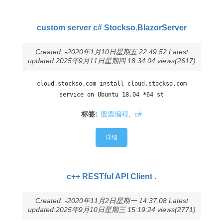
custom server c# Stockso.BlazorServer
Created: -2020年1月10日星期五 22:49:52 Latest
updated:2025年9月11日星期四 18:34:04 views(2617)
cloud.stockso.com install cloud.stockso.com
service on Ubuntu 18.04 *64 st
标签:
股票编程
,
c#
详细
c++ RESTful API Client .
Created: -2020年11月2日星期一 14:37:08 Latest
updated:2025年9月10日星期三 15:19:24 views(2771)