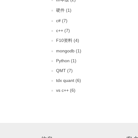
硬件 (1)
c# (7)
c++ (7)
F10资料 (4)
mongodb (1)
Python (1)
QMT (7)
tdx quant (6)
vs c++ (6)