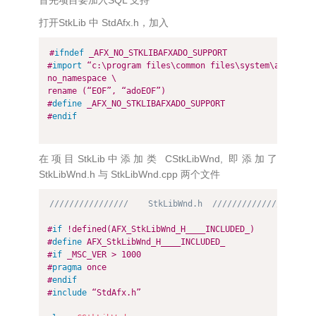
首先项目要加入SQL 支持
打开StkLib 中 StdAfx.h，加入
#
ifndef
 _AFX_NO_STKLIBAFXADO_SUPPORT
#
import
 “c:\program files\common files\system\ado\msado
no_namespace \

rename (“EOF”, “adoEOF”)
#
define
 _AFX_NO_STKLIBAFXADO_SUPPORT
#
endif
在项目StkLib中添加类 CStkLibWnd, 即添加了
StkLibWnd.h 与 StkLibWnd.cpp 两个文件
////////////////    StkLibWnd.h  /////////////////
#
if
 !defined(AFX_StkLibWnd_H____INCLUDED_)
#
define
 AFX_StkLibWnd_H____INCLUDED_
#
if
 _MSC_VER > 1000
#
pragma
 once
#
endif
#
include
 “StdAfx.h”