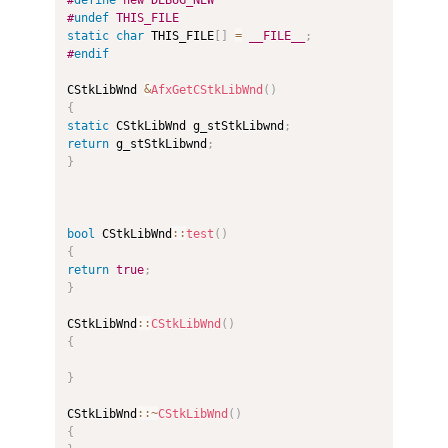
#
undef
 THIS_FILE
static
char
 THIS_FILE
[
]
=
__FILE__
;
#
endif
CStkLibWnd 
&
AfxGetCStkLibWnd
(
)
{
static
 CStkLibWnd g_stStkLibwnd
;
return
 g_stStkLibwnd
;
}
bool
 CStkLibWnd
::
test
(
)
{
return
true
;
}
CStkLibWnd
::
CStkLibWnd
(
)
{
}
CStkLibWnd
::
~
CStkLibWnd
(
)
{