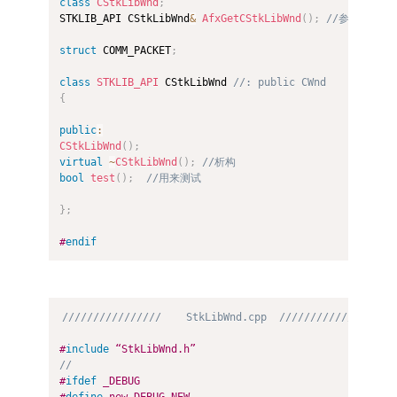
class
CStkLibWnd
;
STKLIB_API CStkLibWnd
&
AfxGetCStkLibWnd
(
)
;
//参考工程
struct
 COMM_PACKET
;
class
STKLIB_API
 CStkLibWnd 
//: public CWnd
{
public
:
CStkLibWnd
(
)
;
virtual
~
CStkLibWnd
(
)
;
//析构
bool
test
(
)
;
//用来测试
}
;
#
endif
////////////////    StkLibWnd.cpp  /////////////////
#
include
 “StkLibWnd.h”
//
#
ifdef
 _DEBUG
#
define
 new DEBUG_NEW