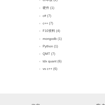
硬件 (1)
c# (7)
c++ (7)
F10资料 (4)
mongodb (1)
Python (1)
QMT (7)
tdx quant (6)
vs c++ (6)